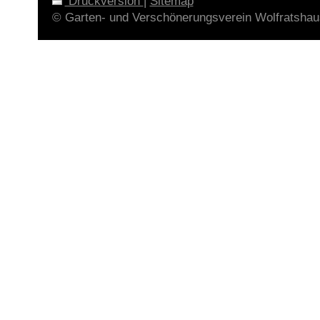
Druckversion
|
Sitemap
© Garten- und Verschönerungsverein Wolfratshau