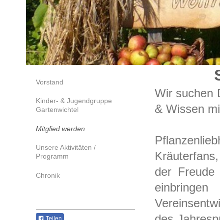
Vorstand
Wir suchen D
Kinder- & Jugendgruppe
& Wissen mi
Gartenwichtel
Mitglied werden
Pflanzenli
Unsere Aktivitäten /
Kräuterfans
Programm
der Freude 
Chronik
einbringen
Vereinsentw
des Jahresp
Teilen